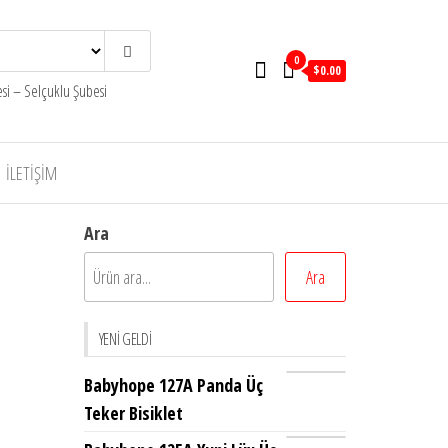
0
$0.00
i – Selçuklu Şubesi
İLETIŞIM
Ara
Ara
YENI GELDI
Babyhope 127A Panda Üç
Teker Bisiklet