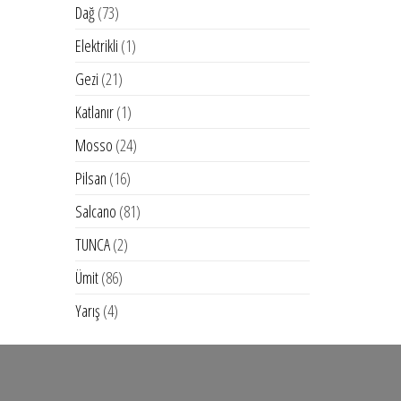
ürün
73
Dağ
73
ürün
1
Elektrikli
1
ürün
21
Gezi
21
ürün
1
Katlanır
1
ürün
24
Mosso
24
ürün
16
Pilsan
16
ürün
81
Salcano
81
ürün
2
TUNCA
2
ürün
86
Ümit
86
ürün
4
Yarış
4
ürün