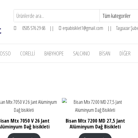
0505 576 29 68 ||
erpabisiklet1@gmail.com || Taşpazar Şubes
OSSO
CORELLI
BABYHOPE
SALCANO
BISAN
DIĞER
Bisan Mtx 7050 V 26 Jant
Bisan Mtx 7200 MD 27,5 Jant
Alüminyum Dağ bisikleti
Alüminyum Dağ Bisikleti