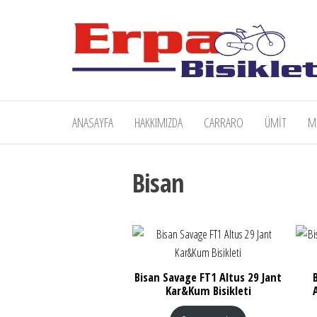
İçeriğe
atla
Erpa
Bisiklet
ANASAYFA
HAKKIMIZDA
CARRARO
ÜMIT
M
Bisan
Bisan Savage FT1 Altus 29 Jant
Kar&Kum Bisikleti