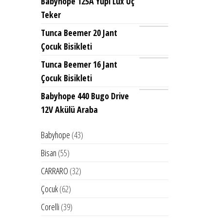
Babyhope 125A Yupi Lüx Üç
Teker
Tunca Beemer 20 Jant
Çocuk Bisikleti
Tunca Beemer 16 Jant
Çocuk Bisikleti
Babyhope 440 Bugo Drive
12V Akülü Araba
43
Babyhope
43
ürün
55
Bisan
55
ürün
32
CARRARO
32
ürün
62
Çocuk
62
ürün
39
Corelli
39