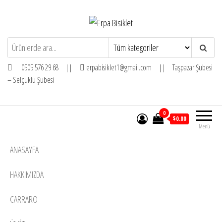
İçeriğe
atla
Erpa Bisiklet
0505 576 29 68 ||
erpabisiklet1@gmail.com || Taşpazar Şubesi
– Selçuklu Şubesi
0
$0.00
Menü
ANASAYFA
HAKKIMIZDA
CARRARO