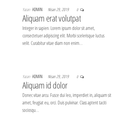
Yazarı
ADMIN
Nisan 29, 2019
0
Aliquam erat volutpat
Integer in sapien. Lorem ipsum dolor sit amet,
consectetuer adipiscing elit. Morbi scelerisque luctus
velit. Curabitur vitae diam non enim…
Yazarı
ADMIN
Nisan 29, 2019
0
Aliquam id dolor
Donec vitae arcu. Fusce dui leo, imperdiet in, aliquam sit
amet, feugiat eu, orci. Duis pulvinar. Class aptent taciti
sociosqu…