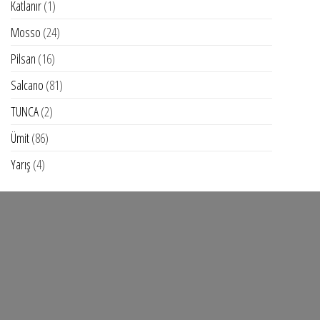
1
Katlanır
1
ürün
24
Mosso
24
ürün
16
Pilsan
16
ürün
81
Salcano
81
ürün
2
TUNCA
2
ürün
86
Ümit
86
ürün
4
Yarış
4
ürün