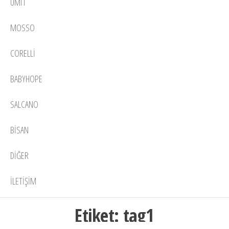
ÜMIT
MOSSO
CORELLI
BABYHOPE
SALCANO
BISAN
DIĞER
İLETIŞIM
Etiket:
tag1