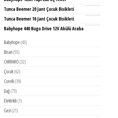
Tunca Beemer 20 Jant Çocuk Bisikleti
Tunca Beemer 16 Jant Çocuk Bisikleti
Babyhope 440 Bugo Drive 12V Akülü Araba
43
Babyhope
43
ürün
55
Bisan
55
ürün
32
CARRARO
32
ürün
62
Çocuk
62
ürün
39
Corelli
39
ürün
73
Dağ
73
ürün
1
Elektrikli
1
ürün
21
Gezi
21
ürün