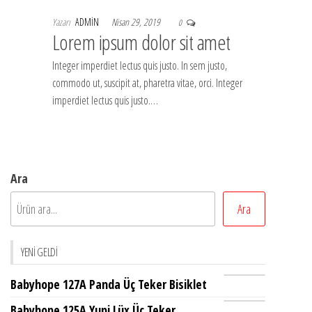
Yazarı
ADMIN
Nisan 29, 2019
0
Lorem ipsum dolor sit amet
Integer imperdiet lectus quis justo. In sem justo,
commodo ut, suscipit at, pharetra vitae, orci. Integer
imperdiet lectus quis justo.…
Ara
Ara
YENI GELDI
Babyhope 127A Panda Üç Teker Bisiklet
Babyhope 125A Yupi Lüx Üç Teker